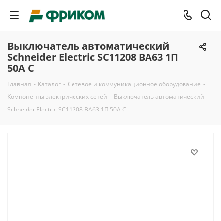
Выключатель автоматический
Schneider Electric SC11208 ВА63 1П
50A C
Главная
-
Каталог
-
Сетевое и коммуникационное оборудование
-
Компоненты электрических сетей
-
Выключатель автоматический
Schneider Electric SC11208 ВА63 1П 50A C