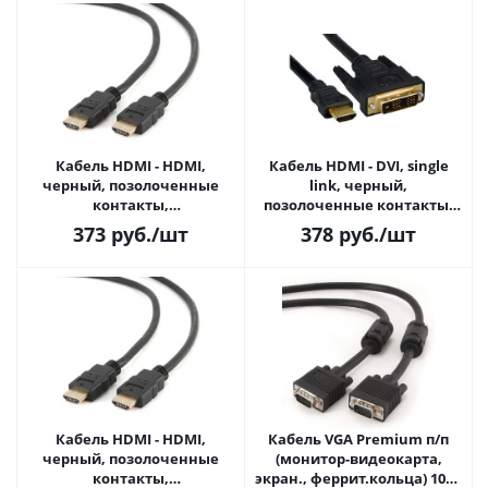
Кабель HDMI - HDMI,
Кабель HDMI - DVI, single
черный, позолоченные
link, черный,
контакты,
позолоченные контакты,
экранированный, 3м. v1.4
экранированный, 1.8м. (CC-
373
руб.
/шт
378
руб.
/шт
(CC-HDMI4-10)
HDMI-DVI-6)
Кабель HDMI - HDMI,
Кабель VGA Premium п/п
черный, позолоченные
(монитор-видеокарта,
контакты,
экран., феррит.кольца) 10м,