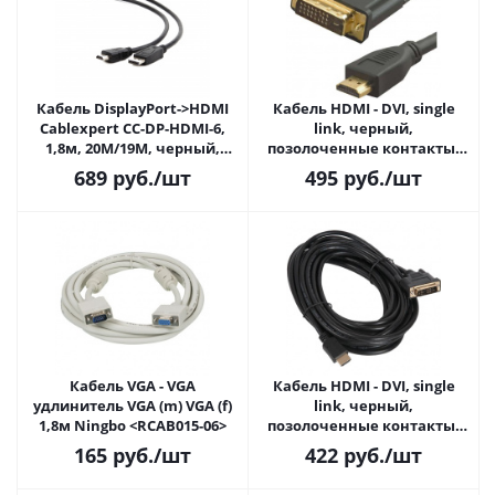
Кабель DisplayPort->HDMI
Кабель HDMI - DVI, single
Cablexpert CC-DP-HDMI-6,
link, черный,
1,8м, 20M/19M, черный,
позолоченные контакты,
экран, пакет
экранированный, 4.5м. (CC-
689
руб.
/шт
495
руб.
/шт
HDMI-DVI-15)
Кабель VGA - VGA
Кабель HDMI - DVI, single
удлинитель VGA (m) VGA (f)
link, черный,
1,8м Ningbo <RCAB015-06>
позолоченные контакты,
экранированный, 3м. (CC-
165
руб.
/шт
422
руб.
/шт
HDMI-DVI-10)