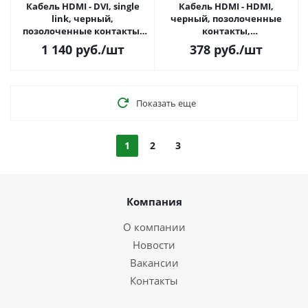
Кабель HDMI - DVI, single
Кабель HDMI - HDMI,
link, черный,
черный, позолоченные
позолоченные контакты,
контакты,
экранированный, 10м. (CC-
экранированный, 1.8м, v2.0,
1 140
руб.
/шт
378
руб.
/шт
HDMI-DVI-10MС)
19M/19M (CC-HDMI4X-6)
Показать еще
1
2
3
Компания
О компании
Новости
Вакансии
Контакты