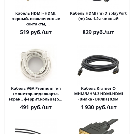
Кабель HDMI - HDMI,
Кабель HDMI (m) DisplayPort
черный, позолоченные
(m) 2м, 1.2v, черный
контакты,
экранированный, 4,5м. v2.0
519
руб.
/шт
829
руб.
/шт
(CC-HDMI4-15)
Кабель VGA Premium п/п
Кабель Kramer C-
(монитор-видеокарта,
MHM/MHM-3 HDMI-HDMI
экран., феррит.кольца) 5м,
(Вилка - Вилка) 0,9м
CC-PPVGA-5M
491
руб.
/шт
1 930
руб.
/шт