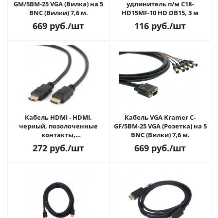
GM/5BM-25 VGA (Вилка) на 5
удлинитель п/м C18-
BNC (Вилки) 7,6 м.
HD15MF-10 HD DB15, 3 м
669
руб.
/шт
116
руб.
/шт
Кабель HDMI - HDMI,
Кабель VGA Kramer C-
черный, позолоченные
GF/5BM-25 VGA (Розетка) на 5
контакты,
BNC (Вилки) 7,6 м.
экранированный, 1.8м, v1.4,
272
руб.
/шт
669
руб.
/шт
19M/19M (CC-HDMI4-6)