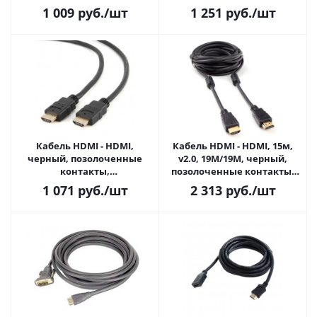
экранированный, 7.5м. v2.0
CC-PPVGA-10-B, черный
1 009
руб.
/шт
1 251
руб.
/шт
(CC-HDMI4-7.5M)
Кабель HDMI - HDMI,
Кабель HDMI - HDMI, 15м,
черный, позолоченные
v2.0, 19M/19M, черный,
контакты,
позолоченные контакты,
экранированный, 10м. v1.4
экранированный, 2
1 071
руб.
/шт
2 313
руб.
/шт
(CC-HDMI4-10M)
фер.кольца, Cablexpert
CCF2-HDMI4-15M