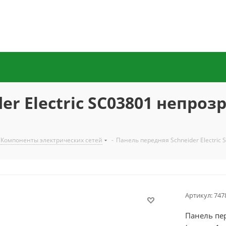
r Electric SC03801 непроз
Компоненты электрических сетей
-
Панель передняя Schneider Electric
Артикул:
747
Панель пер