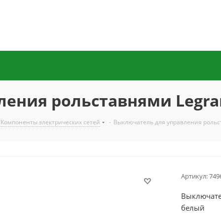
ения рольставнями Legran
Компоненты электрических сетей
-
Выключатель для управления рольс
Артикул:
749
Выключате
белый