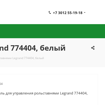
+7 3012 55-19-18
d 774404, белый
тавнями Legrand 774404, белый
64
ль для управления рольставнями Legrand 774404,