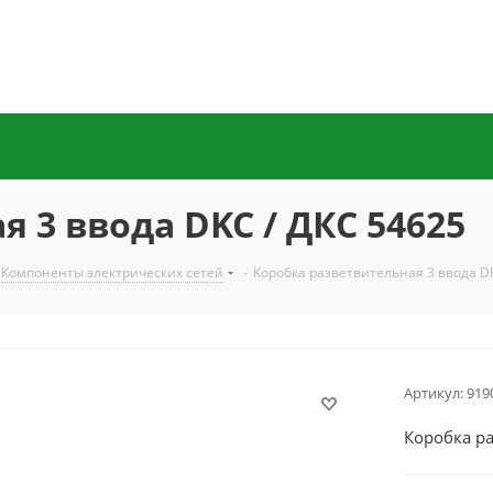
 3 ввода DKC / ДКС 54625
Компоненты электрических сетей
-
Коробка разветвительная 3 ввода DK
Артикул:
919
Коробка ра