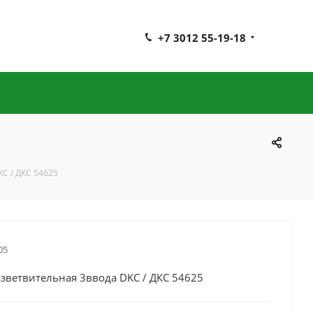
+7 3012 55-19-18
C / ДКС 54625
05
зветвительная 3ввода DKC / ДКС 54625