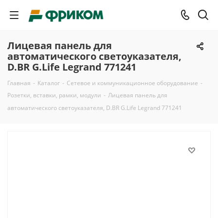
Лицевая панель для
автоматического светоуказателя,
D.BR G.Life Legrand 771241
Главная
-
Каталог
-
Сетевое и коммуникационное оборудование
-
Розетки, вставки, рамки, модули
-
Лицевая панель для
автоматического светоуказателя, D.BR G.Life Legrand 771241