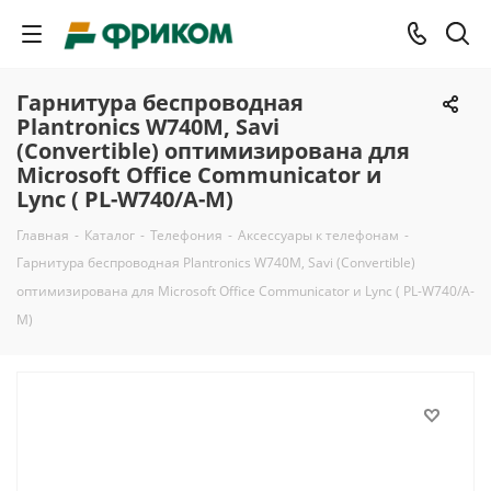
Гарнитура беспроводная
Plantronics W740M, Savi
(Convertible) оптимизирована для
Microsoft Office Communicator и
Lync ( PL-W740/A-M)
Главная
-
Каталог
-
Телефония
-
Аксессуары к телефонам
-
Гарнитура беспроводная Plantronics W740M, Savi (Convertible)
оптимизирована для Microsoft Office Communicator и Lync ( PL-W740/A-
M)