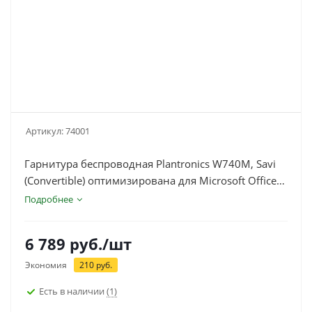
Артикул:
74001
Гарнитура беспроводная Plantronics W740M, Savi
(Convertible) оптимизирована для Microsoft Office
Communicator и Lync ( PL-W740/A-M)
Подробнее
6 789
руб.
/шт
Экономия
210
руб.
Есть в наличии
(1)