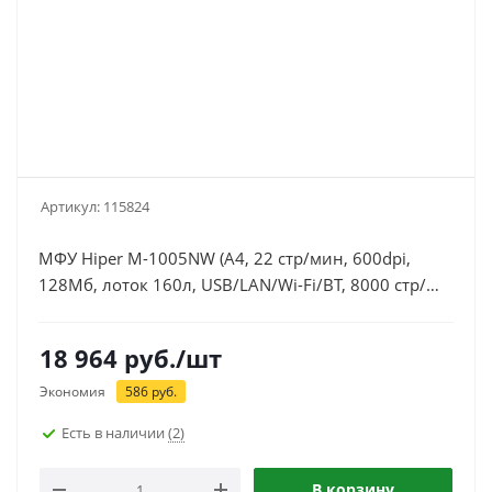
Артикул:
115824
МФУ Hiper M-1005NW (A4, 22 стр/мин, 600dpi,
128Мб, лоток 160л, USB/LAN/Wi-Fi/BT, 8000 стр/
мес, картридж Q2612A/X/AS) серый
18 964
руб.
/шт
Экономия
586
руб.
Есть в наличии
(2)
В корзину