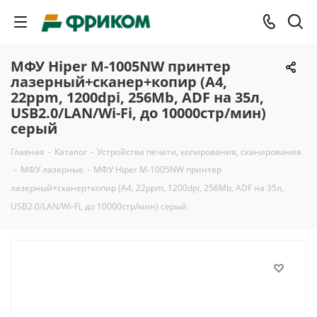
МФУ Hiper M-1005NW принтер
лазерный+сканер+копир (A4,
22ppm, 1200dpi, 256Mb, ADF на 35л,
USB2.0/LAN/Wi-Fi, до 10000стр/мин)
серый
Главная
-
Каталог
-
Устройства печати, копирования, сканирования
-
МФУ лазерные
-
МФУ Hiper M-1005NW принтер
лазерный+сканер+копир (A4, 22ppm, 1200dpi, 256Mb, ADF на 35л,
USB2.0/LAN/Wi-Fi, до 10000стр/мин) серый