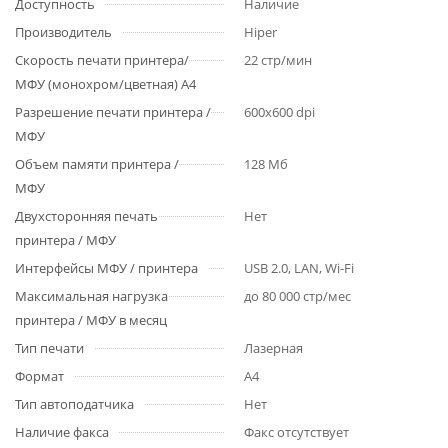
Доступность
Наличие
Производитель
Hiper
Скорость печати принтера/
22 стр/мин
МФУ (монохром/цветная) А4
Разрешение печати принтера /
600x600 dpi
МФУ
Объем памяти принтера /
128 Мб
МФУ
Двухсторонняя печать
Нет
принтера / МФУ
Интерфейсы МФУ / принтера
USB 2.0, LAN, Wi-Fi
Максимальная нагрузка
до 80 000 стр/мес
принтера / МФУ в месяц
Тип печати
Лазерная
Формат
A4
Тип автоподатчика
Нет
Наличие факса
Факс отсутствует